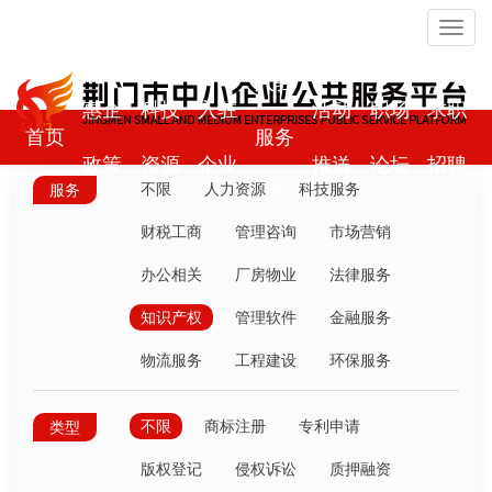
Toggl
navig
入驻
惠企
科技
入驻
活动
职场
求职
首页
服务
政策
资源
企业
推送
论坛
招聘
不限
人力资源
商
科技服务
服务
财税工商
管理咨询
市场营销
办公相关
厂房物业
法律服务
知识产权
管理软件
金融服务
物流服务
工程建设
环保服务
不限
商标注册
专利申请
类型
版权登记
侵权诉讼
质押融资