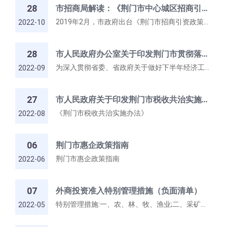
28
市招商局解读：《荆门市中心城区招商引资政策（2022版）》
2019年2月，市政府出台《荆门市招商引资政策（修订版）》，明确有效期三年。2021年12月，在全市招商引资工作推进会上，市政府主要领导明确提出要进一步加强政策创新，修订出台2022版招商引资政策，营造更加优越的政策环境。为深入贯彻落实市政府工作要求，进一步优化政策措施，打造优良营商环境，有必要在修订版政策的基础上进行更新完善，不断提高政策的针对性、实效性和可操作性。
2022-10
28
市人民政府办公室关于印发荆门市贯彻落实全省进一步激发市场活力稳住经济增长若干措施工作清单的通知
为深入贯彻省委、省政府关于做好下半年经济工作的相关部署，全面落实《省人民政府办公厅印发关于进一步激发市场活力稳住经济增长若干措施的通知》（鄂政办发〔2022〕40号，以下简称“稳增长18条”）要求，促进全市经济稳定增长，经市人民政府同意，现将《荆门市贯彻落全省进一步激发市场活力稳住经济增长若干措施工作清单》印发给你们,有关事项通知如下
2022-09
27
市人民政府关于印发荆门市税收共治实施办法的通知
《荆门市税收共治实施办法》
2022-08
06
荆门市惠企政策指南
荆门市惠企政策指南
2022-06
07
外商投资准入特别管理措施（负面清单）
特别管理措施:一、农、林、牧、渔业;二、采矿业;三、制造业四、电力、热力、燃气及水生产和供应业;五、批发和零售业;六、交通运输、仓储和邮政业;七、信息传输、软件和信息技术服务业;八、租赁和商务服务业；九、科学研究和技术服务业；十、教育；十一、卫生和社会工作；十二、文化、体育和娱乐业
2022-05