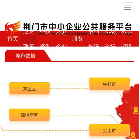
Toggl
navig
入驻
惠企
科技
入驻
活动
职场
求职
首页
服务
政策
资源
企业
推送
论坛
招聘
商
城市数据
钟祥市
东宝区
漳河新区
京山市